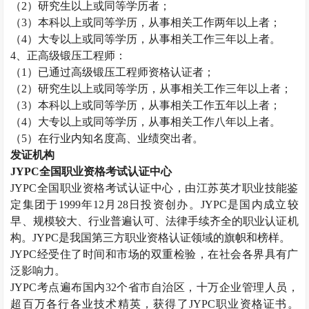
（
2
）研究生以上或同等学历者；
（
3
）本科以上或同等学历，从事相关工作两年以上者；
（
4
）大专以上或同等学历，从事相关工作三年以上者。
4
、正高级锻压工程师：
（
1
）已通过高级锻压工程师资格认证者；
（
2
）研究生以上或同等学历，从事相关工作三年以上者；
（
3
）本科以上或同等学历，从事相关工作五年以上者；
（
4
）大专以上或同等学历，从事相关工作八年以上者。
（
5
）在行业内知名度高、业绩突出者。
发证机构
JYPC
全国职业资格考试认证中心
JYPC
全国职业资格考试认证中心，由江苏英才职业技能鉴
定集团于
1999
年
12
月
28
日投资创办。
JYPC
是国内成立较
早、规模较大、行业普遍认可、法律手续齐全的职业认证机
构。
JYPC
是我国第三方职业资格认证领域的旗帜和榜样。
JYPC
经受住了时间和市场的双重检验，在社会各界具有广
泛影响力。
JYPC
考点遍布国内
32
个省市自治区，十万企业管理人员，
超百万各行各业技术精英，获得了
JYPC
职业资格证书。