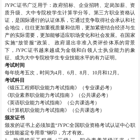
JYPC
证书广泛用于：政府招标、企业招聘、定岗加薪、资
质升级、大中专院校学生计算学分等。第三方职业资格认
证，是国际通行的认证体系，它通过竞争取得社会承认和社
会地位，往往更加重视质量和信用，更加紧密结合经济与生
产的实际需要，更加能够适应职场变化和社会发展。在国家
实施“放管服”政策、 政府退出非准入类评价体系的背景
下，
JYPC
证书越来越成为金领和白领人士执业能力的象
征、成为大中专院校学生专业技能水平的有力证明。
考试时间
每年统考五次，时间为
4
月、
6
月、
8
月、
10
月和
12
月。
考试科目
《锻压工程师职业能力考试指南》（专业课必考）
《职业素养职业能力考试指南 》（公共课必考）
《英语职业能力考试指南》（公共课选考）
《计算机职业能力考试指南》（公共课选考）
颁发证书
颁发的证书上必须加盖“
JYPC
全国职业资格考试认证中心职
业技能鉴定专用章”钢印，方才有效。