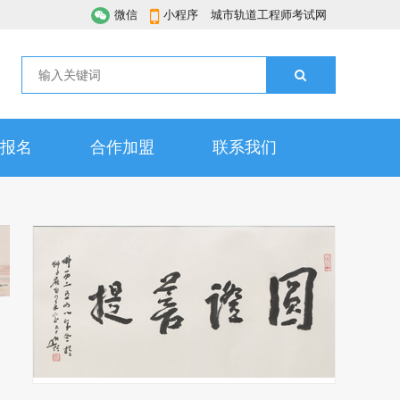
微信
小程序
城市轨道工程师考试网
报名
合作加盟
联系我们