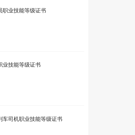
员职业技能等级证书
职业技能等级证书
列车司机职业技能等级证书