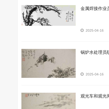
金属焊接作业
2025-04-16
锅炉水处理员
2025-04-16
观光车和观光