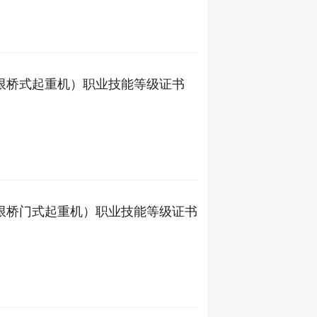
限桥式起重机）职业技能等级证书
限桥门式起重机）职业技能等级证书