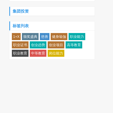
集团投资
标签列表
1+X
颁奖盛典
慈善
健身瑜伽
职业能力
职业证书
创业趋势
创业项目
高等教育
职业教育
中等教育
岗位能力