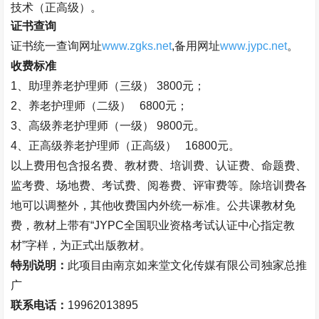
技术（正高级）。
证书查询
证书统一查询网址
www.zgks.net
,
备用网址
www.jypc.net
。
收费标准
1
、助理养老护理师（三级）
3800
元；
2
、养老护理师（二级）
6800
元；
3
、高级养老护理师（一级）
9800
元。
4、
正高级养老护理师（正高级）
16800
元。
以上费用包含报名费、教材费、培训费、认证费、命题费、
监考费、场地费、考试费、阅卷费、评审费等。除培训费各
地可以调整外，其他收费国内外统一标准。公共课教材免
费，教材上带有
“JYPC
全国职业资格考试认证中心指定教
材
”
字样，为正式出版教材。
特别说明：
此项目由南京如来堂文化传媒有限公司独家总推
广
联系电话：
19962013895