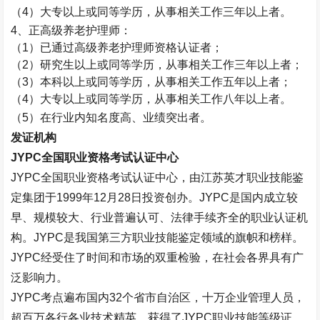
（
4
）大专以上或同等学历，从事相关工作三年以上者。
4
、正高级养老护理师：
（
1
）已通过高级养老护理师资格认证者；
（
2
）研究生以上或同等学历，从事相关工作三年以上者；
（
3
）本科以上或同等学历，从事相关工作五年以上者；
（
4
）大专以上或同等学历，从事相关工作八年以上者。
（
5
）在行业内知名度高、业绩突出者。
发证机构
JYPC
全国职业资格考试认证中心
JYPC
全国职业资格考试认证中心，由江苏英才职业技能鉴
定集团于
1999
年
12
月
28
日投资创办。
JYPC
是国内成立较
早、规模较大、行业普遍认可、法律手续齐全的职业认证机
构。
JYPC
是我国第三方职业技能鉴定领域的旗帜和榜样。
JYPC
经受住了时间和市场的双重检验，在社会各界具有广
泛影响力。
JYPC
考点遍布国内
32
个省市自治区，十万企业管理人员，
超百万各行各业技术精英，获得了
JYPC
职业技能等级证