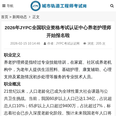
首页
>
新闻动态
正文
2026年JYPC全国职业资格考试认证中心养老护理师
开始报名啦
2026-02-15 10:14:46
作者 : JYPC考试认证网
浏览 : 205 次
职业定义
养老护理师
是指
经过专业技能培训，在家庭、社区或养老机
构中，为老年人提供生活照料、基础护理、康复辅助、心理
支持及紧急情况初步处理等服务的专业技术人员。
职业概况
21
世纪以来，人口老龄化已成为全球性重大社会课题与公
共卫生挑战。当前，我国
60
岁以上人口已达
1.34
亿，占比超
总人口
10%
；
65
岁以上人口超过
9400
万，占比超过
7%
，标
志着社会已步入深度老龄化阶段。预计未来我国老年人口将