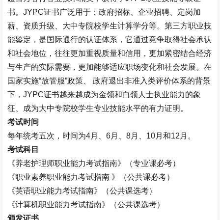
书。
JYPC
证书广泛用于：政府招标、企业招聘、定岗加
薪、资质升级、大中专院校学生计算学分等。第三方职业技
能鉴定，是国际通行的认证体系，它通过竞争取得社会承认
和社会地位，往往更加重视质量和信用，更加紧密结合经济
与生产的实际需要，更加能够适应职场变化和社会发展。在
国家实施
“
放管服
”
政策、 政府退出非准入类评价体系的背景
下，
JYPC
证书越来越成为金领和白领人士执业能力的象
征、成为大中专院校学生专业技能水平的有力证明。
考试时间
每年统考五次，时间为
4
月、
6
月、
8
月、
10
月和
12
月。
考试科目
《养老护理师职业能力考试指南》（专业课必考）
《职业素养职业能力考试指南 》（公共课必考）
《英语职业能力考试指南》（公共课选考）
《计算机职业能力考试指南》（公共课选考）
颁发证书